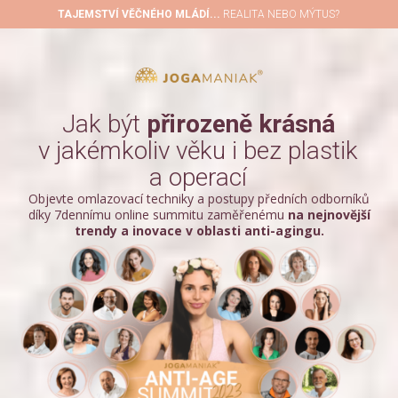
TAJEMSTVÍ VĚČNÉHO MLÁDÍ...
REALITA NEBO MÝTUS?
Jak být
přirozeně krásná
v jakémkoliv věku i bez plastik
a operací
Objevte omlazovací techniky a postupy předních odborníků
díky 7dennímu online summitu zaměřenému
na nejnovější
trendy a inovace v oblasti anti-agingu.